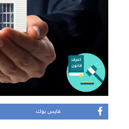
فايس بوك