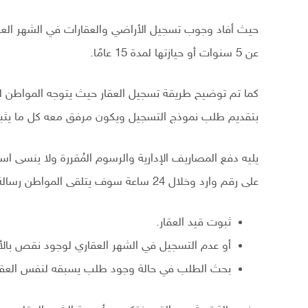
حيث أفاد وجوب تسجيل الأراضي والعقارات في الشهر العق
عن 5 سنوات أو حيازتها لمدة 15 عامًا.
كما تم توضيح طريقة تسجيل العقار حيث يتوجه المواطن لمأم
بتقديم طلب نموذج التسجيل ويكون مرفق معه كل ما يثبت 
يليه دفع المصاريف الإدارية والرسوم المُقررة ولا ينسى اس
على رقم وارد وخلال 24 ساعة سوف يتلقى المواطن رسالة نصية على رقم الهاتف الذي قدمه مع الأوراق تفيد بالتالي:
ثبوت قيد العقار.
أو عدم التسجيل في الشهر العقاري لوجود نقص بالأو
بحث الطلب في حالة وجود طلب يسبقه لنفس العقا