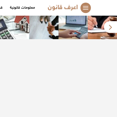
لتجاوز
اعرف قانون
معلومات قانونية
قض
لى
لمحتوى