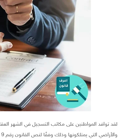
لقد توافد المواطنين على مكاتب التسجيل في الشهر العق
والأراضي التي يمتلكونها وذلك وفقًا لنص القانون رقم 9 الذي تم تعديله في عام 2022 م.