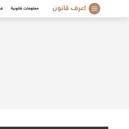
لتجاوز
اعرف قانون
معلومات قانونية
قض
لى
لمحتوى