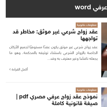
ي word
معلومات قانونية
عقد زواج شرعي غير موثق: مخاطر قد
تواجهها
عقد زواج شرعي غير موثق يكون عقدًا مستوفيًا لجميع الأركان
الخاصة بالزواج الشرعي باستثناء توثيقه بالمحكمة، وهو ما
يجعله ناقصًا وغير معترف به وقد...
أكمل القراءة
معلومات قانونية
نموذج عقد زواج عرفي مصري pdf |
صيغة قانونية كاملة